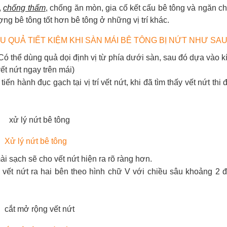
,
chống thấm
, chống ăn mòn, gia cố kết cấu bê tông và ngăn c
ượng bê tông tốt hơn bê tông ở những vị trí khác.
U QUẢ TIẾT KIỆM KHI SÀN MÁI BÊ TÔNG BỊ NỨT NHƯ SA
(Có thể dùng quả dọi định vị từ phía dưới sàn, sau đó dựa vào k
vết nứt ngay trên mái)
tiến hành đục gạch tại vị trí vết nứt, khi đã tìm thấy vết nứt thi 
Xử lý nứt bê tông
i sạch sẽ cho vết nứt hiện ra rõ ràng hơn.
 vết nứt ra hai bên theo hình chữ V với chiều sâu khoảng 2 