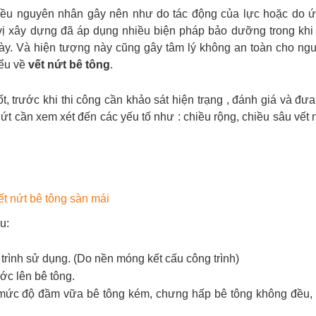
nhiều nguyên nhân gây nên như do tác động của lực hoặc do 
vị xây dựng đã áp dụng nhiều biện pháp bảo dưỡng trong khi 
ày. Và hiện tượng này cũng gây tâm lý không an toàn cho ng
iểu về
vết nứt bê tông
.
t, trước khi thi công cần khảo sát hiện trạng , đánh giá và đưa
ứt cần xem xét đến các yếu tố như : chiều rộng, chiều sâu vết 
ết nứt bê tông sàn mái
u:
 trình sử dụng. (Do nền móng kết cấu công trình)
ớc lên bê tông.
o mức độ đầm vữa bê tông kém, chưng hấp bê tông không đều,