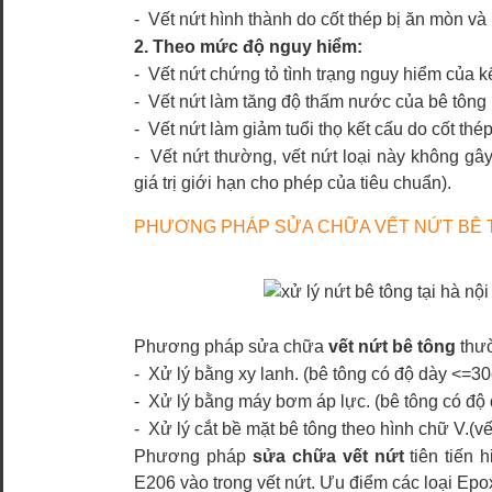
- Vết nứt hình thành do cốt thép bị ăn mòn và
2. Theo mức độ nguy hiểm:
- Vết nứt chứng tỏ tình trạng nguy hiểm của kế
- Vết nứt làm tăng độ thấm nước của bê tông
- Vết nứt làm giảm tuổi thọ kết cấu do cốt th
- Vết nứt thường, vết nứt loại này không gâ
giá trị giới hạn cho phép của tiêu chuẩn).
PHƯƠNG PHÁP SỬA CHỮA VẾT NỨT BÊ
Phương pháp sửa chữa
vết nứt bê tông
thườ
- Xử lý bằng xy lanh. (bê tông có độ dày <=3
- Xử lý bằng máy bơm áp lực. (bê tông có độ
- Xử lý cắt bề mặt bê tông theo hình chữ V.(vế
Phương pháp
sửa chữa vết nứt
tiên tiến 
E206 vào trong vết nứt. Ưu điểm các loại Epo