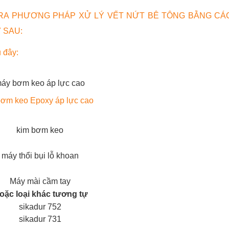
A RA PHƯƠNG PHÁP XỬ LÝ VẾT NỨT BÊ TÔNG BẰNG CÁ
 SAU:
u đây:
ơm keo Epoxy áp lực cao
oặc loại khác tương tự