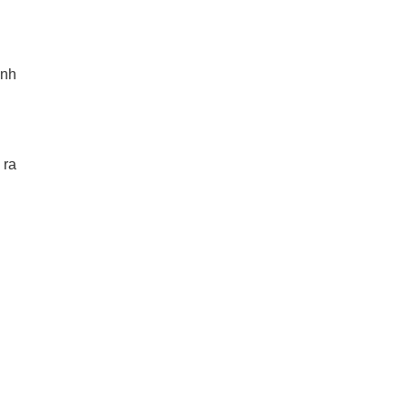
ành
 ra