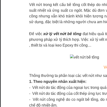
Vết nứt trong kết cấu bê tông cốt thép do 
suất nhiệt và ứng suất co ngót. Mặc dù đơn 
công nhưng vẫn khó tránh khỏi hiện tượng n
sử dụng, đặc biệt là những người chưa am h
Để việc
xử lý vết nứt bê tông
đạt hiệu quả tố
phương pháp xử lý thích hợp. Việc xử lý vết n
, thiết bị và loại keo Epoxy thi công…
V
Thông thường ta phân loại các vết nứt như sa
1. Theo nguyên nhân xuất hiện:
- Vết nứt do tác động của ngoại lực trong quá
- Vết nứt do tác động của cốt thép ứng lực trư
- Vết nứt công nghệ do co ngót bê tông, d
chế độ nhiệt-ẩm.