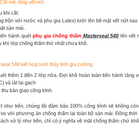
Cắt mở rộng vết nứt
 khi cắt.
g trộn với nước và phụ gia Latex) tưới lên bề mặt vết nứt sau
mặt sàn mái.
tiến hành quét
phụ gia chống thấm
Masterseal 540
lên vết 
ay khi lớp chống thấm thứ nhất chưa khô.
eal 540 kết hợp lưới thủy tinh gia cường
quét thêm 1 đến 2 lớp nữa. Đợi khô hoàn toàn tiến hành láng 
 và lát lại gạch
thu bàn giao công trình
t như trên, chúng tôi đảm bảo 100% công trình sẽ không còn
ều so với phương án chống thấm lại toàn bộ sàn mái. Đồng thời
cách xử lý như trên, chỉ có ý nghĩa về mặt chống thấm chứ kh