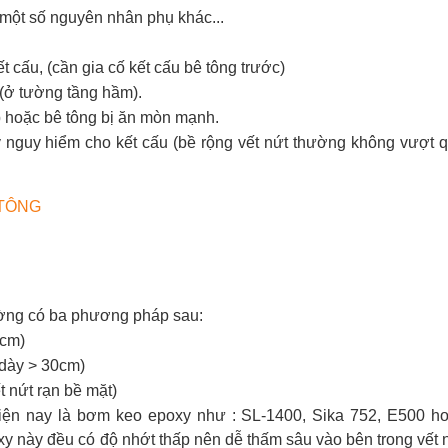
 một số nguyên nhân phụ khác...
t cấu, (cần gia cố kết cấu bê tông trước)
 (ở tường tầng hầm).
ép hoặc bê tông bị ăn mòn mạnh.
y nguy hiểm cho kết cấu (bề rộng vết nứt thường không vượt 
 TÔNG
ng có ba phương pháp sau:
0cm)
 dày > 30cm)
t nứt rạn bề mặt)
hiện nay là bơm keo epoxy như : SL-1400, Sika 752, E500 h
xy này đều có độ nhớt thấp nên dễ thấm sâu vào bên trong vết 