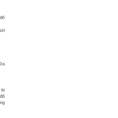
 đó
nứt
vữa
 bị
 độ
ông