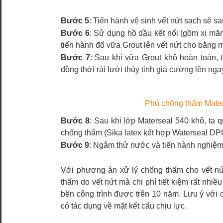
Bước 5
: Tiến hành vệ sinh vết nứt sạch sẽ sau
Bước 6
: Sử dụng hồ dầu kết nối (gồm xi măn
tiến hành đổ vữa Grout lên vết nứt cho bằng 
Bước 7
: Sau khi vữa Grout khô hoàn toàn, 
đồng thời rải lưới thủy tinh gia cường lên ng
Phủ chống thấm Maters
Bước 8
: Sau khi lớp Materseal 540 khô, ta 
chống thấm (Sika latex kết hợp Waterseal DPC)
Bước 9
: Ngâm thử nước và tiến hành nghiệm 
Với phương án xử lý chống thấm cho vết nứ
thấm do vết nứt mà chi phí tiết kiệm rất nhi
bền công trình được trên 10 năm. Lưu ý với 
có tác dụng về mặt kết cấu chịu lực.