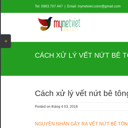
Tel: 0983.707.447
|
Email: mynetviet.color@gmail.com
Toggle
Sliding
Bar
CÁCH XỬ LÝ VẾT NỨT BÊ T
Area
Cách xử lý vết nứt bê tông
Posted on
tháng 4 03, 2018
NGUYÊN NHÂN GÂY RA VẾT NỨT BÊ TÔ